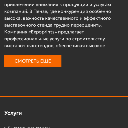
привлечении внимания к продукции и услугам
компаний. В Пензе, где конкуренция особенно
высока, важность качественного и эффектного
выставочного стенда трудно переоценить.
Компания «Expoprints» предлагает
профессиональные услуги по строительству
выставочных стендов, обеспечивая высокое
качество и уникальный дизайн.
СМОТРЕТЬ ЕЩЕ
Виды стендов от «Expoprints»
Наша компания занимается производством
различных типов выставочных стендов, включая:
Напольные стенды
– классические решения,
идеально подходящие для демонстрации
товаров и информации на выставках и
Услуги
мероприятиях.
Стенды с экраном
– современные стенды,
Выставочные стенды