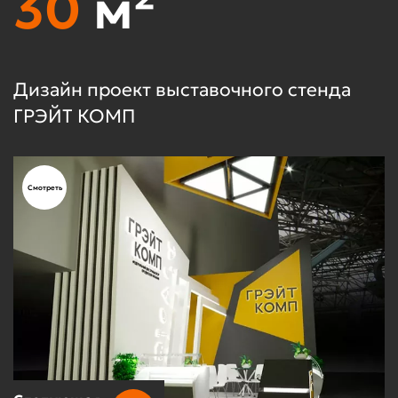
30
м²
Дизайн проект выставочного стенда
Д
ГРЭЙТ КОМП
D
Смотреть