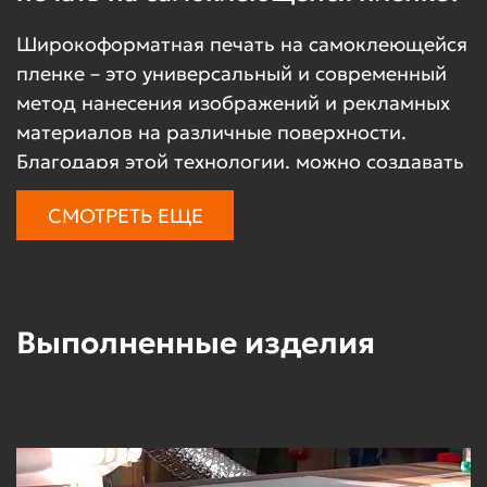
Широкоформатная печать на самоклеющейся
пленке – это универсальный и современный
метод нанесения изображений и рекламных
материалов на различные поверхности.
Благодаря этой технологии, можно создавать
яркие и устойчивые изображения, которые
СМОТРЕТЬ ЕЩЕ
привлекают внимание и служат долго. Пленка
с нанесенными изображениями используется
в рекламе, оформлении витрин, интерьеров,
а также на транспорте. Компания Expoprints
Выполненные изделия
предлагает качественные услуги по печати на
самоклеющейся пленке, гарантируя
долговечность и яркость каждого проекта.
Преимущества широкоформатной
печати на самоклеющейся пленке