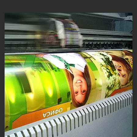
Области применения самоклеющейся
пленки
Оформление витрин и торговых залов
.
Самоклеющаяся пленка – идеальный
вариант для оформления витрин, так как
привлекает внимание прохожих и
подчеркивает уникальный стиль бренда.
Пленка может использоваться для
создания различных эффектов, таких как
матовое или зеркальное покрытие.
Реклама на транспорте
.
Широкоформатная печать на
самоклеющейся пленке для транспорта
позволяет брендам оставаться в центре
внимания даже на дороге. Пленка
надежно крепится к кузову, устойчива к