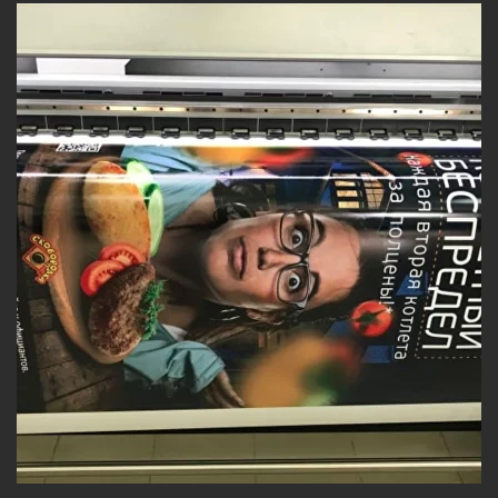
интерьере, так и на улице, что делает ее
универсальной.
Легкость установки и демонтажа
.
Самоклеющаяся пленка проста в
установке и не оставляет следов при
демонтаже. Это особенно удобно для
временных акций или мероприятий,
когда необходимо быстро заменить или
обновить оформление.
Многообразие применения
. В Expoprints
вы можете заказать широкоформатную
печать на самоклеющейся пленке для
различных нужд: витрины, интерьеры,
транспорт, рекламные щиты. Мы готовы
воплотить в жизнь любые идеи.