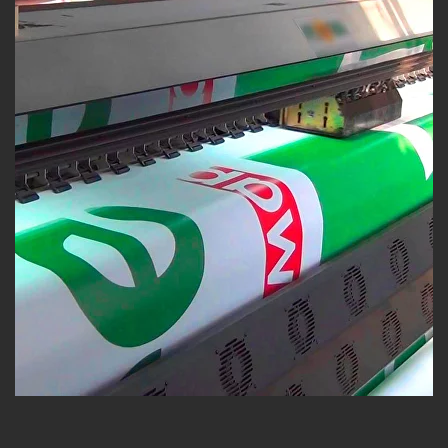
Высокое качество изображения
.
Современные широкоформатные
принтеры, используемые в Expoprints,
позволяют достигать высокую четкость и
точность цветов, что делает
изображение ярким и привлекательным.
Вы получите фотографическое качество
на пленке, которая будет выглядеть
безупречно.
Устойчивость к внешним воздействиям
.
Самоклеющаяся пленка обладает
высокой стойкостью к
ультрафиолетовому излучению, влаге и
температурным перепадам. Это
позволяет использовать продукцию как в